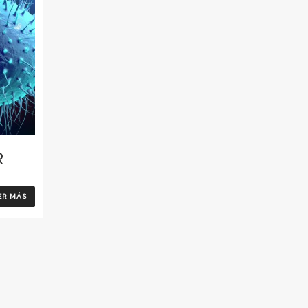
R
ER MÁS