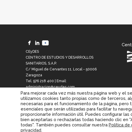
Cent
CEyDES
CENTRO DE ESTUDIOS Y DESARROLLOS
SANITARIOS, S.A.P.
C/ Miguel de Cervantes 11, Local - 50006
Zaragoza
Tel.
976 218 400
| Email:
administracion@ceydes.com
Para mejorar cada vez más nuestra página web y el s
utilizamos cookies tanto propias como de terceros, al
necesarias para el funcionamiento de la página, pero 
esenciales que serán utilizadas para facilitar tu naveg
proporcionarte información útil. Puedes configurar las
bien aceptarlas o rechazarlas todas haciendo clic en 
todas". También puedes consultar nuestra
Política de
HOR
.
privacidad