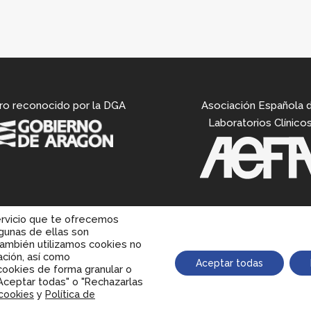
ro reconocido por la DGA
Asociación Española 
Laboratorios Clínico
ervicio que te ofrecemos
gunas de ellas son
también utilizamos cookies no
ación, así como
Aceptar todas
 cookies de forma granular o
"Aceptar todas" o "Rechazarlas
y
 cookies
Política de
ARIOS:
LUNES A VIERNES: 8:30h - 11h
ININTERRUMPIDAME