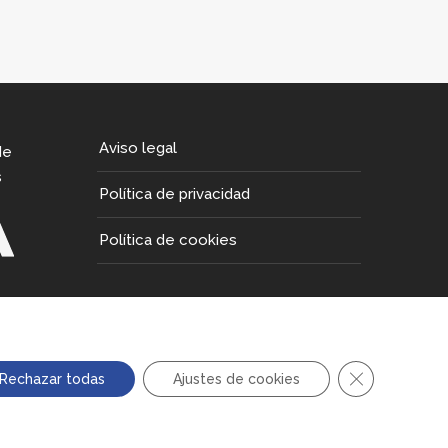
Aviso legal
de
s
Política de privacidad
Política de cookies
CERRAR EL 
Rechazar todas
Ajustes de cookies
NTE.