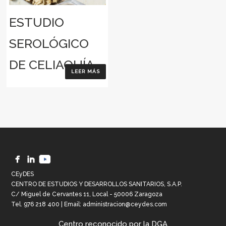
ESTUDIO
SEROLÓGICO
DE CELIAQUÍA
LEER MÁS
CEyDES
CENTRO DE ESTUDIOS Y DESARROLLOS SANITARIOS, S.A.P.
C/ Miguel de Cervantes 11, Local - 50006 Zaragoza
Tel.
976 218 400
| Email:
administracion@ceydes.com
Centro reconocido por la DGA