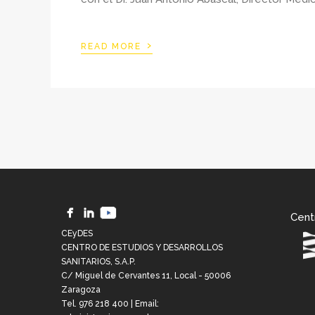
›
READ MORE
Cent
CEyDES
CENTRO DE ESTUDIOS Y DESARROLLOS
SANITARIOS, S.A.P.
C/ Miguel de Cervantes 11, Local - 50006
Zaragoza
Tel.
976 218 400
| Email: