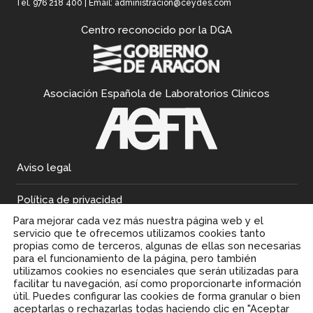
Tel.
976 218 400
| Email:
administracion@ceydes.com
Centro reconocido por la DGA
Asociación Española de Laboratorios Clínicos
Aviso legal
Política de privacidad
Para mejorar cada vez más nuestra página web y el
Política de cookies
servicio que te ofrecemos utilizamos cookies tanto
propias como de terceros, algunas de ellas son necesarias
para el funcionamiento de la página, pero también
utilizamos cookies no esenciales que serán utilizadas para
facilitar tu navegación, así como proporcionarte información
útil. Puedes configurar las cookies de forma granular o bien
aceptarlas o rechazarlas todas haciendo clic en "Aceptar