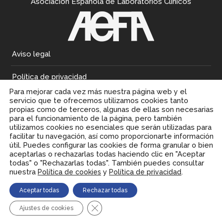
Asociación Española de Laboratorios Clínicos
Aviso legal
Política de privacidad
Para mejorar cada vez más nuestra página web y el
Política de cookies
servicio que te ofrecemos utilizamos cookies tanto
propias como de terceros, algunas de ellas son necesarias
para el funcionamiento de la página, pero también
utilizamos cookies no esenciales que serán utilizadas para
facilitar tu navegación, así como proporcionarte información
útil. Puedes configurar las cookies de forma granular o bien
aceptarlas o rechazarlas todas haciendo clic en "Aceptar
todas" o "Rechazarlas todas". También puedes consultar
nuestra
y
.
Política de cookies
Política de privacidad
Aceptar todas
Rechazar todas
HORARIOS:
CERRAR EL BANNER DE COOKIES
Ajustes de cookies
LUNES A VIERNES: 8:30h - 11h
ININTERRUMPIDAMENTE.