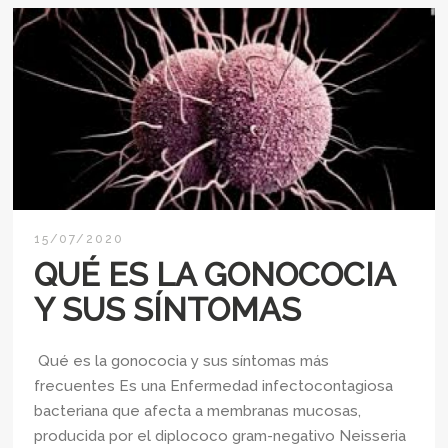
15/07/2020
QUÉ ES LA GONOCOCIA
Y SUS SÍNTOMAS
Qué es la gonococia y sus síntomas más
frecuentes Es una Enfermedad infectocontagiosa
bacteriana que afecta a membranas mucosas,
producida por el diplococo gram-negativo Neisseria