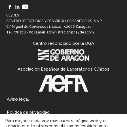
CEyDES
CENTRO DE ESTUDIOS Y DESARROLLOS SANITARIOS, S.A.P.
C/ Miguel de Cervantes 11, Local - 50006 Zaragoza
Tel.
976 218 400
| Email:
administracion@ceydes.com
Centro reconocido por la DGA
Asociación Española de Laboratorios Clínicos
Aviso legal
Política de privacidad
Para mejorar cada vez más nuestra página web y el
Política de cookies
servicio que te ofrecemos utilizamos cookies tanto