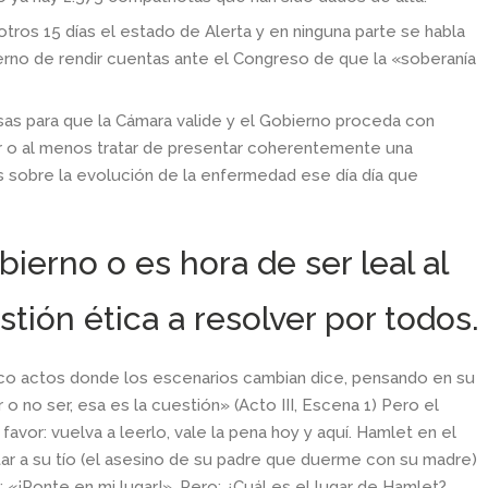
tros 15 días el estado de Alerta y en ninguna parte se habla
erno de rendir cuentas ante el Congreso de que la «soberanía
s para que la Cámara valide y el Gobierno proceda con
o al menos tratar de presentar coherentemente una
 sobre la evolución de la enfermedad ese día día que
obierno
o es hora de ser leal al
tión ética a resolver por todos.
co actos donde los escenarios cambian dice, pensando en su
 o no ser, esa es la cuestión» (Acto III, Escena 1) Pero el
avor: vuelva a leerlo, vale la pena hoy y aquí. Hamlet en el
ar a su tío (el asesino de su padre que duerme con su madre)
 «¡Ponte en mi lugar!», Pero: ¿Cuál es el lugar de Hamlet?