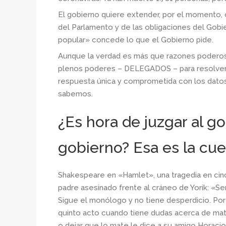
El gobierno quiere extender, por el momento, o
del Parlamento y de las obligaciones del Gobi
popular» concede lo que el Gobierno pide.
Aunque la verdad es más que razones poderosa
plenos poderes – DELEGADOS – para resolver 
respuesta única y comprometida con los datos
sabemos.
¿Es hora de juzgar al g
gobierno? Esa es la cues
Shakespeare en «Hamlet», una tragedia en cin
padre asesinado frente al cráneo de Yorik: «Ser
Sigue el monólogo y no tiene desperdicio. Por f
quinto acto cuando tiene dudas acerca de mat
o dejar que lo mate le dice a su amigo Horacio: