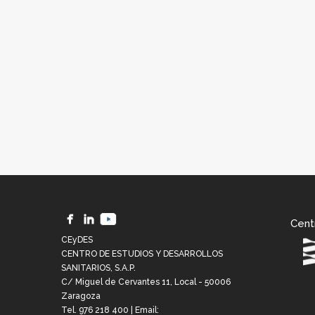
Cent
CEyDES
CENTRO DE ESTUDIOS Y DESARROLLOS
SANITARIOS, S.A.P.
C/ Miguel de Cervantes 11, Local - 50006
Zaragoza
Tel.
976 218 400
| Email: